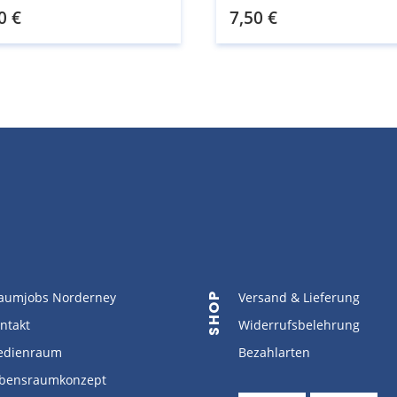
0
€
7,50
€
aumjobs Norderney
Versand & Lieferung
SHOP
ntakt
Widerrufsbelehrung
dienraum
Bezahlarten
bensraumkonzept