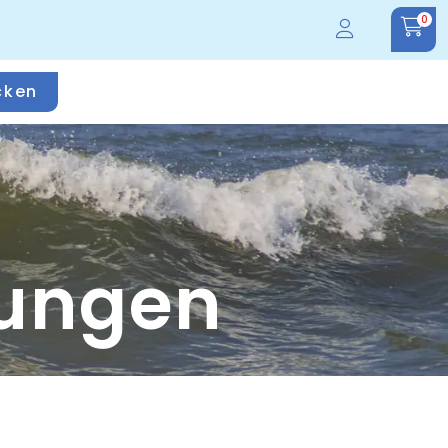
0
cken
ungen