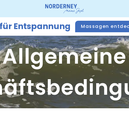
 für Entspannung
Massagen entde
Allgemeine
äftsbeding