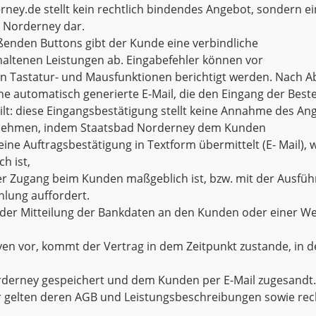
erney.de stellt kein rechtlich bindendes Angebot, sondern e
d Norderney dar.
eßenden Buttons gibt der Kunde eine verbindliche
haltenen Leistungen ab. Eingabefehler können vor
en Tastatur- und Mausfunktionen berichtigt werden. Nach A
ne automatisch generierte E-Mail, die den Eingang der Beste
gilt: diese Eingangsbestätigung stellt keine Annahme des A
nnehmen, indem Staatsbad Norderney dem Kunden
 eine Auftragsbestätigung in Textform übermittelt (E- Mail)
h ist,
 der Zugang beim Kunden maßgeblich ist, bzw. mit der Ausfü
hlung auffordert.
 der Mitteilung der Bankdaten an den Kunden oder einer W
en vor, kommt der Vertrag in dem Zeitpunkt zustande, in d
orderney gespeichert und dem Kunden per E-Mail zugesandt.
ter gelten deren AGB und Leistungsbeschreibungen sowie rec