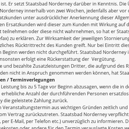
st. Er setzt Staatsbad Norderney darüber in Kenntnis. Die
 Norderney innerhalb von zwei Wochen, jedenfalls aber vor
Ersatzkunden unter ausdrücklicher Anerkennung dieser Allg
en Ersatzkunden wird dieser zum Kunden mit Wirkung auf d
ht teilnehmen oder diese nicht wahrnehmen, so hat er Staa
Telefax) zu erklären. Zur Wirksamkeit der jeweiligen Stornie
liches Rücktrittrecht des Kunden greift. Nur bei Eintritt di
 Beginn werden nicht durchgeführt. Staatsbad Norderney is
nsonsten erfolgt eine Rückerstattung der Vergütung.
te und bezahlte Zusatzleistungen Dritter, die aufgrund des 
den nicht in Anspruch genommen werden können, hat Staat
gen / Terminverlegungen
ie Leistung bis zu 5 Tage vor Beginn abzusagen, wenn die i
 erhebliche Anzahl der durchführenden Personen ersatzlos au
 die geleistete Zahlung zurück.
 Veranstaltungstermin aus wichtigen Gründen zeitlich und ör
om Vertrag zurückzutreten. Staatsbad Norderney verpflichte
er E-Mail, per Telefon etc.) unverzüglich zu informieren. 
Reisekosten oder andere für den Termin verauslagte Kosten