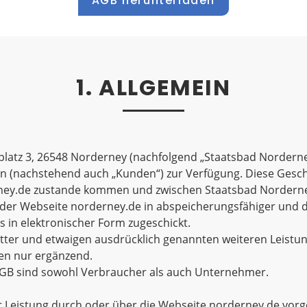
AGB herunterladen
1. ALLGEMEIN
atz 3, 26548 Norderney (nachfolgend „Staatsbad Norderney
nachstehend auch „Kunden“) zur Verfügung. Diese Geschäf
rney.de zustande kommen und zwischen Staatsbad Norder
f der Webseite norderney.de in abspeicherungsfähiger und
in elektronischer Form zugeschickt.
itter und etwaigen ausdrücklich genannten weiteren Leistun
ten nur ergänzend.
 AGB sind sowohl Verbraucher als auch Unternehmer.
ner Leistung durch oder über die Webseite norderney.de vo