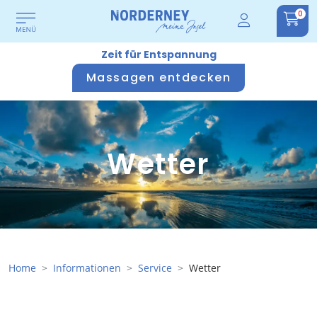
0
Zeit für Entspannung
Massagen entdecken
Wetter
Home
Informationen
Service
Wetter