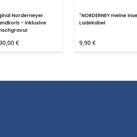
ginal Norderneyer
"NORDERNEY meine Inse
andkorb - inklusive
Ladekabel
nschgravur
Kaufen.
Kaufen.
90,00
€
9,90
€