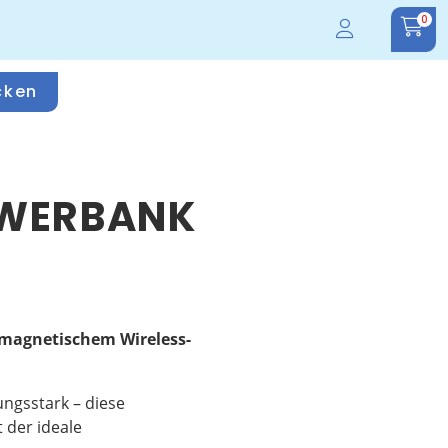
0
cken
OWERBANK
magnetischem Wireless-
ngsstark – diese
 der ideale