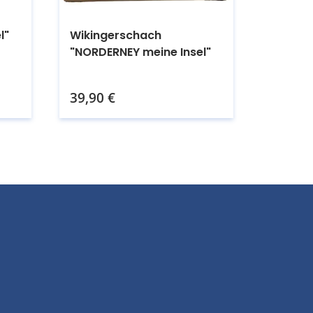
l"
Wikingerschach
"NORDERNEY meine Insel"
Kaufen.
39,90
€