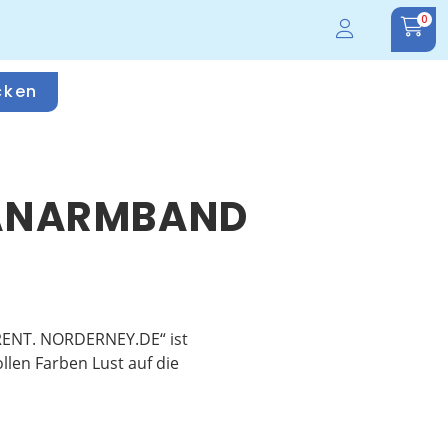
0
cken
 FANARMBAND
ERENT. NORDERNEY.DE“ ist
llen Farben Lust auf die