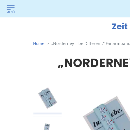
Zeit
Home
„Norderney – be Different.“ Fanarmban
„NORDERNEY