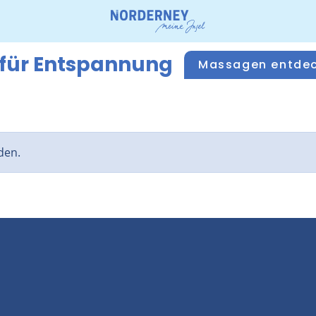
 für Entspannung
Massagen entde
den.