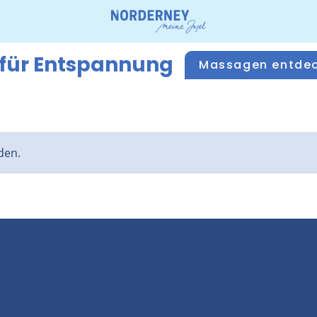
 für Entspannung
Massagen entde
den.