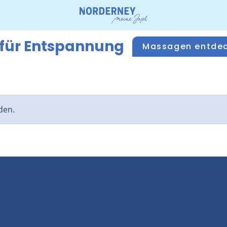
 für Entspannung
Massagen entde
den.