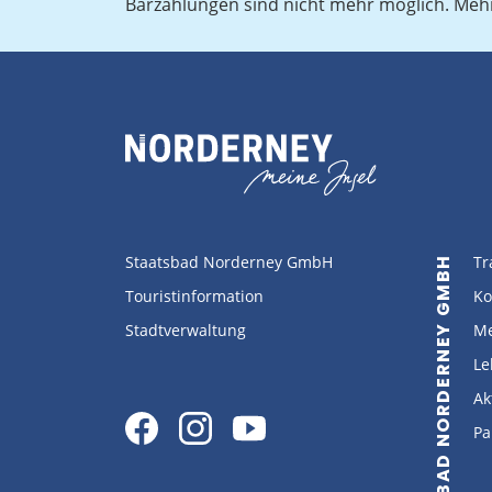
Barzahlungen sind nicht mehr möglich. Meh
Staatsbad Norderney GmbH
Tr
STAATSBAD NORDERNEY GMBH
Touristinformation
Ko
Stadtverwaltung
Me
Le
Ak
Pa