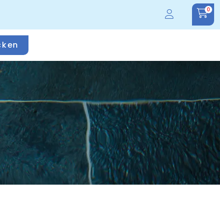
0
cken