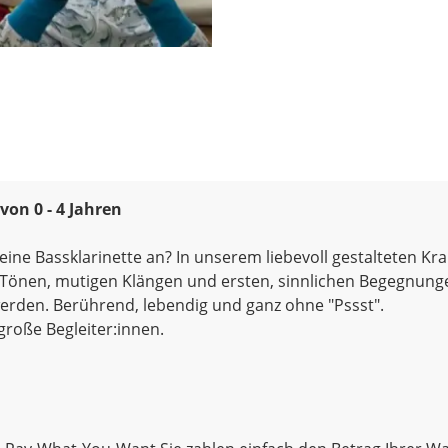
von 0 - 4 Jahren
h eine Bassklarinette an? In unserem liebevoll gestalteten K
en Tönen, mutigen Klängen und ersten, sinnlichen Begegnun
erden. Berührend, lebendig und ganz ohne "Pssst".
 große Begleiter:innen.