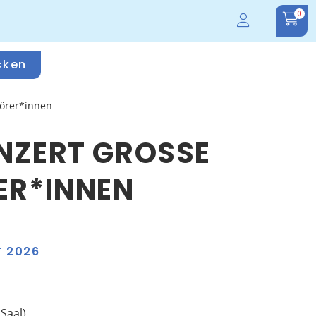
0
cken
hörer*innen
ZERT GROSSE I
R*INNEN
T 2026
Saal)