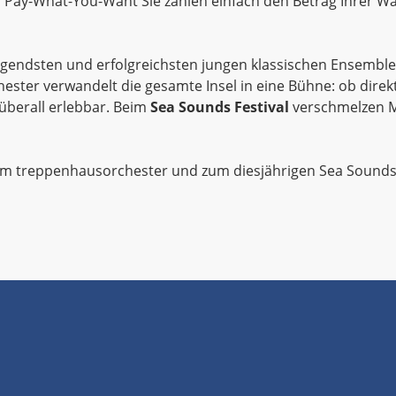
Pay-What-You-Want Sie zahlen einfach den Betrag Ihrer Wahl.
regendsten und erfolgreichsten jungen klassischen Ensembles
hester verwandelt die gesamte Insel in eine Bühne: ob dire
überall erlebbar. Beim
Sea Sounds Festival
verschmelzen M
m treppenhausorchester und zum diesjährigen Sea Sounds 