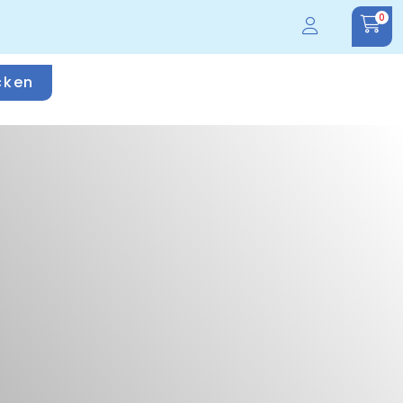
0
cken