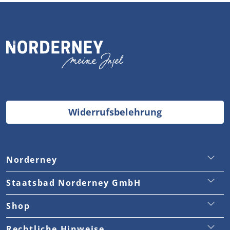
Widerrufsbelehrung
Norderney
Staatsbad Norderney GmbH
Staatsbad Norderney GmbH
Touristinformation
Traumjobs Norderney
Shop
Stadtverwaltung
Kontakt
Versand & Lieferung
Rechtliche Hinweise