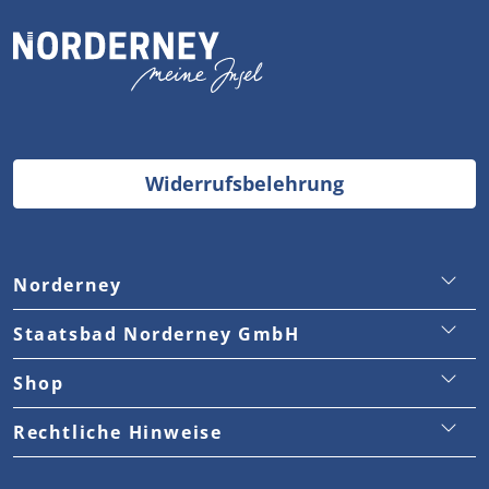
Widerrufsbelehrung
Norderney
Staatsbad Norderney GmbH
Staatsbad Norderney GmbH
Touristinformation
Traumjobs Norderney
Shop
Stadtverwaltung
Kontakt
Versand & Lieferung
Rechtliche Hinweise
Medienraum
Widerrufsbelehrung
AGB